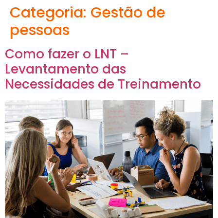
Categoria:
Gestão de
pessoas
Como fazer o LNT –
Levantamento das
Necessidades de Treinamento