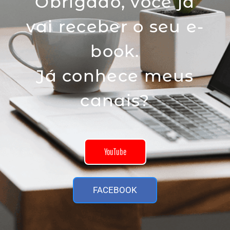
Obrigado, você já
vai receber o seu e-
book.
Já conhece meus
canais?
YouTube
FACEBOOK