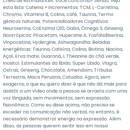
cheia de estimulantes. Você concorda? Senão, veja
esta lista: Cafeina + incrementos: TCM, L-Carnitina,
Chromo, Vitamina B, Colina, café, Taurina, Termo
gênicos naturais. Potencializadores Cognitivos:
Neuroserina, CoEnzima Q10, Gaba, Ômega 3, Ginseng.
Nootrópicos: Piracetam, Huperzine A, Fosfatidilserina,
Vinpocetina, Hydergine, Ashwagandha. Bebidas
energéticas: Taurina, Cafeína, Colina, Biotina, Niacina,
Açaí, Erva mate, Guaraná, L Theanine do chá verde,
Inositol. Estimulantes da libido: Super Libido, Viagra,
Ostras, Ginseng, Chocolate, Amendoim, Tríbulus
Terrestris, Maca Peruana, Catuaba. Agora, sem
exageros, o que eu quero dizer é que não dá mais para
assistir a um vídeo onde a pessoa se arrasta com uma
voz lânguida, sem movimentos, sem expressão
fisionômica. Como eu disse acima, não precisa se
exceder na comunicação não verbal, no entanto, é
necessário demonstrar energia na expressão. Além
disso, as pessoas querem sentir isso em nossa